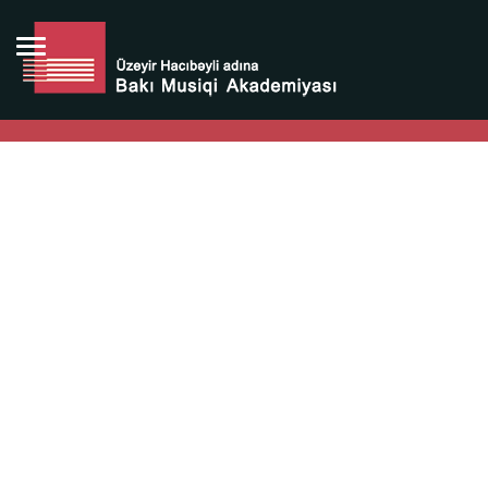
Bütün bunlara görə Üzeyir Hacıbəyovun yaradıcılığı
Azərbaycan xalqının milli sərvətidir.
Üzeyir Hacıbəyov şəxsiyyəti Azərbaycan xalqının iftixarı,
bizim milli iftixarımızdır.
Heydər Əliyev