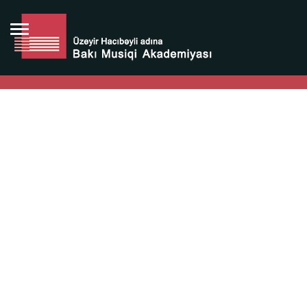
Bütün bunlara görə Üzeyir Hacıbəyovun yaradıcılığı
Azərbaycan xalqının milli sərvətidir.
Üzeyir Hacıbəyov şəxsiyyəti Azərbaycan xalqının iftixarı,
bizim milli iftixarımızdır.
Heydər Əliyev