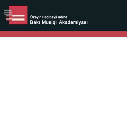
Bütün bunlara görə Üzeyir Hacıbəyovun yaradıcılığı
Azərbaycan xalqının milli sərvətidir.
Üzeyir Hacıbəyov şəxsiyyəti Azərbaycan xalqının iftixarı,
bizim milli iftixarımızdır.
Heydər Əliyev