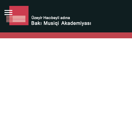
Bütün bunlara görə Üzeyir Hacıbəyovun yaradıcılığı
Azərbaycan xalqının milli sərvətidir.
Üzeyir Hacıbəyov şəxsiyyəti Azərbaycan xalqının iftixarı,
bizim milli iftixarımızdır.
Heydər Əliyev