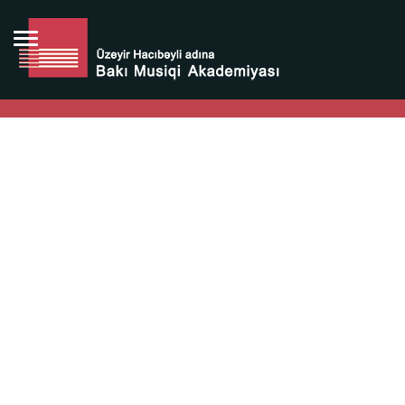
Bütün bunlara görə Üzeyir Hacıbəyovun yaradıcılığı
Azərbaycan xalqının milli sərvətidir.
Üzeyir Hacıbəyov şəxsiyyəti Azərbaycan xalqının iftixarı,
bizim milli iftixarımızdır.
Heydər Əliyev