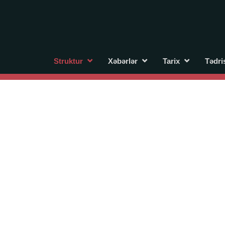
Struktur
Xəbərlər
Tarix
Tədri
Beynəlxalq festivallar və müsabiqələr
Ü. Hacıbəylinin virtual muzeyi
Beynəlxalq
Maarifçi vid
Bütün bunlara görə Üzeyir Ha
Üzeyir Hacıbəyov şəxs