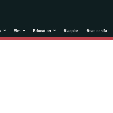
s
Elm
Education
Əlaqələr
Əsas səhifə
 əlaqələr və xarici tələbələr
eo-konfrans
Tələbə gənclər təşkilatı
For international students
cıbəyovun yaradıcılığı Azərbaycan xalqının milli sərvətidir.
iyyəti Azərbaycan xalqının iftixarı, bizim milli iftixarımızdır.
Heydər Əliyev