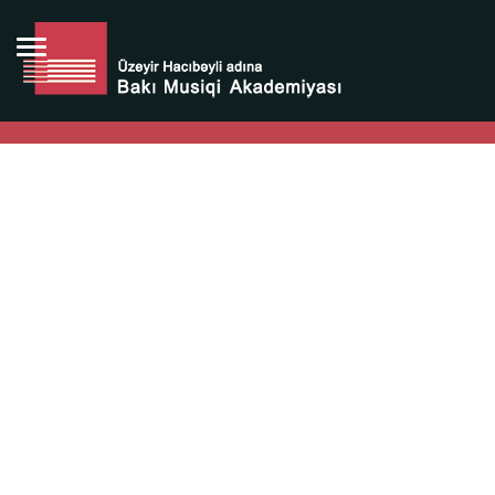
Bütün bunlara görə Üzeyir Hacıbəyovun yaradıcılığı
Azərbaycan xalqının milli sərvətidir.
Üzeyir Hacıbəyov şəxsiyyəti Azərbaycan xalqının iftixarı,
bizim milli iftixarımızdır.
Heydər Əliyev