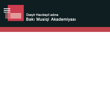
Bütün bunlara görə Üzeyir Hacıbəyovun yaradıcılığı
Azərbaycan xalqının milli sərvətidir.
Üzeyir Hacıbəyov şəxsiyyəti Azərbaycan xalqının iftixarı,
bizim milli iftixarımızdır.
Heydər Əliyev