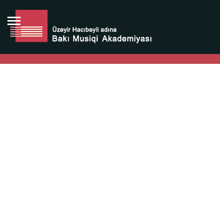
Bütün bunlara görə Üzeyir Hacıbəyovun yaradıcılığı
Azərbaycan xalqının milli sərvətidir.
Üzeyir Hacıbəyov şəxsiyyəti Azərbaycan xalqının iftixarı,
bizim milli iftixarımızdır.
Heydər Əliyev