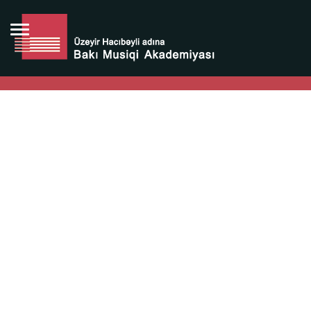
Bütün bunlara görə Üzeyir Hacıbəyovun yaradıcılığı
Azərbaycan xalqının milli sərvətidir.
Üzeyir Hacıbəyov şəxsiyyəti Azərbaycan xalqının iftixarı,
bizim milli iftixarımızdır.
Heydər Əliyev