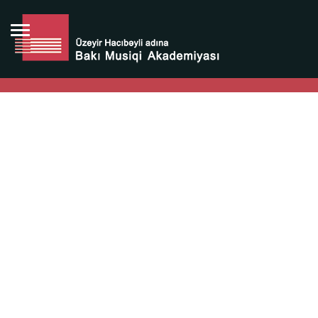
Bütün bunlara görə Üzeyir Hacıbəyovun yaradıcılığı
Azərbaycan xalqının milli sərvətidir.
Üzeyir Hacıbəyov şəxsiyyəti Azərbaycan xalqının iftixarı,
bizim milli iftixarımızdır.
Heydər Əliyev