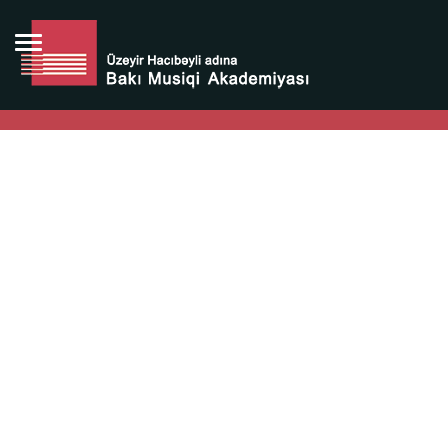
Bütün bunlara görə Üzeyir Hacıbəyovun yaradıcılığı
Azərbaycan xalqının milli sərvətidir.
Üzeyir Hacıbəyov şəxsiyyəti Azərbaycan xalqının iftixarı,
bizim milli iftixarımızdır.
Heydər Əliyev