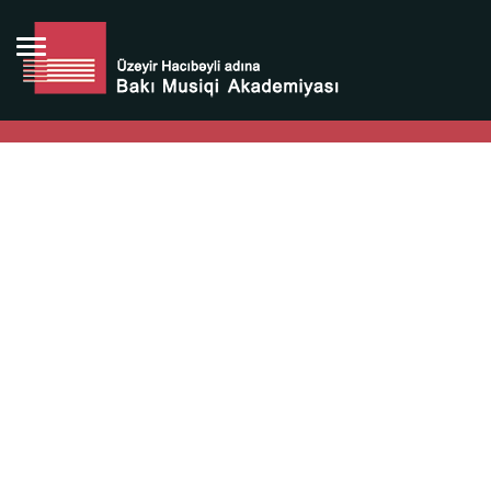
Bütün bunlara görə Üzeyir Hacıbəyovun yaradıcılığı
Azərbaycan xalqının milli sərvətidir.
Üzeyir Hacıbəyov şəxsiyyəti Azərbaycan xalqının iftixarı,
bizim milli iftixarımızdır.
Heydər Əliyev