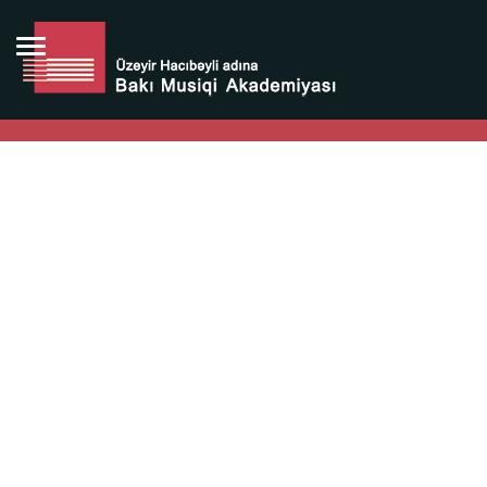
Bütün bunlara görə Üzeyir Hacıbəyovun yaradıcılığı
Azərbaycan xalqının milli sərvətidir.
Üzeyir Hacıbəyov şəxsiyyəti Azərbaycan xalqının iftixarı,
bizim milli iftixarımızdır.
Heydər Əliyev