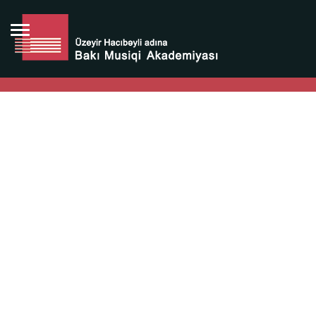
Bütün bunlara görə Üzeyir Hacıbəyovun yaradıcılığı
Azərbaycan xalqının milli sərvətidir.
Üzeyir Hacıbəyov şəxsiyyəti Azərbaycan xalqının iftixarı,
bizim milli iftixarımızdır.
Heydər Əliyev