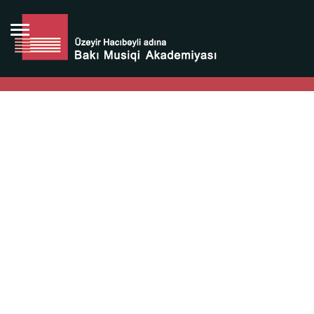
Bütün bunlara görə Üzeyir Hacıbəyovun yaradıcılığı
Azərbaycan xalqının milli sərvətidir.
Üzeyir Hacıbəyov şəxsiyyəti Azərbaycan xalqının iftixarı,
bizim milli iftixarımızdır.
Heydər Əliyev