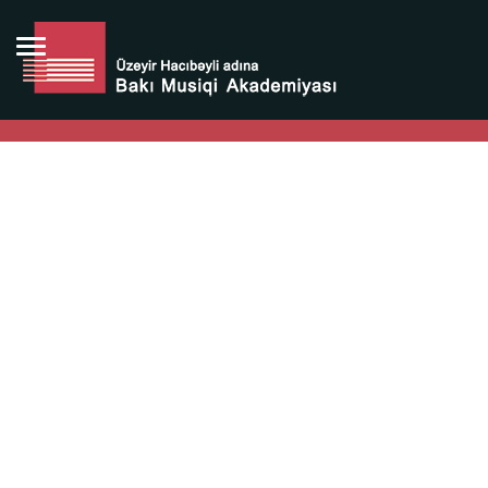
Bütün bunlara görə Üzeyir Hacıbəyovun yaradıcılığı
Azərbaycan xalqının milli sərvətidir.
Üzeyir Hacıbəyov şəxsiyyəti Azərbaycan xalqının iftixarı,
bizim milli iftixarımızdır.
Heydər Əliyev