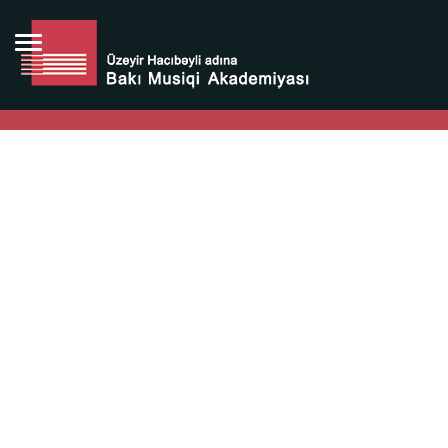
Bütün bunlara görə Üzeyir Hacıbəyovun yaradıcılığı
Azərbaycan xalqının milli sərvətidir.
Üzeyir Hacıbəyov şəxsiyyəti Azərbaycan xalqının iftixarı,
bizim milli iftixarımızdır.
Heydər Əliyev