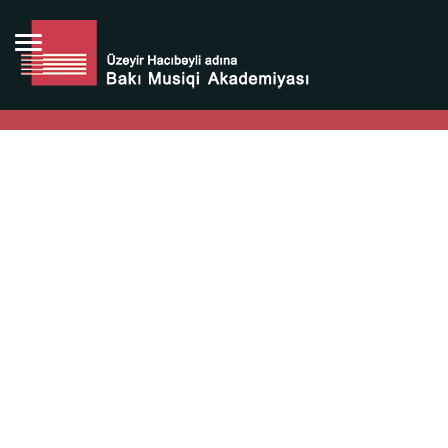
Bütün bunlara görə Üzeyir Hacıbəyovun yaradıcılığı
Azərbaycan xalqının milli sərvətidir.
Üzeyir Hacıbəyov şəxsiyyəti Azərbaycan xalqının iftixarı,
bizim milli iftixarımızdır.
Heydər Əliyev