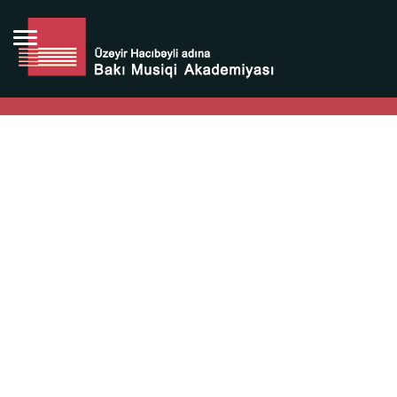
Bütün bunlara görə Üzeyir Hacıbəyovun yaradıcılığı
Azərbaycan xalqının milli sərvətidir.
Üzeyir Hacıbəyov şəxsiyyəti Azərbaycan xalqının iftixarı,
bizim milli iftixarımızdır.
Heydər Əliyev