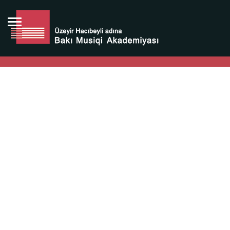
Bütün bunlara görə Üzeyir Hacıbəyovun yaradıcılığı
Azərbaycan xalqının milli sərvətidir.
Üzeyir Hacıbəyov şəxsiyyəti Azərbaycan xalqının iftixarı,
bizim milli iftixarımızdır.
Heydər Əliyev