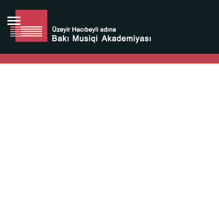
Bütün bunlara görə Üzeyir Hacıbəyovun yaradıcılığı
Azərbaycan xalqının milli sərvətidir.
Üzeyir Hacıbəyov şəxsiyyəti Azərbaycan xalqının iftixarı,
bizim milli iftixarımızdır.
Heydər Əliyev