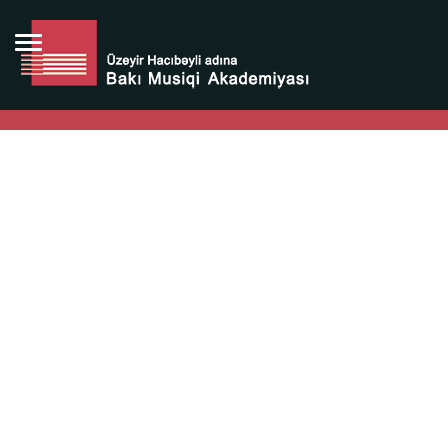
Bütün bunlara görə Üzeyir Hacıbəyovun yaradıcılığı
Azərbaycan xalqının milli sərvətidir.
Üzeyir Hacıbəyov şəxsiyyəti Azərbaycan xalqının iftixarı,
bizim milli iftixarımızdır.
Heydər Əliyev