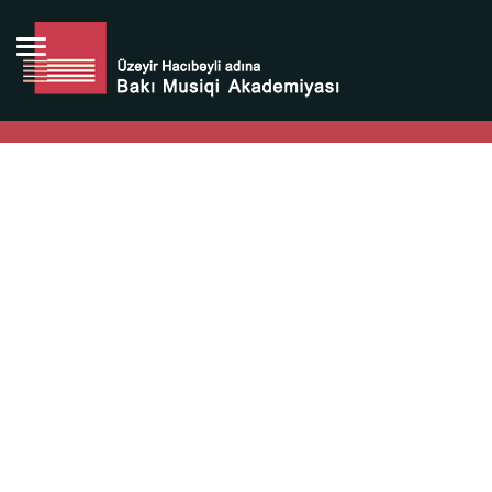
Bütün bunlara görə Üzeyir Hacıbəyovun yaradıcılığı
Azərbaycan xalqının milli sərvətidir.
Üzeyir Hacıbəyov şəxsiyyəti Azərbaycan xalqının iftixarı,
bizim milli iftixarımızdır.
Heydər Əliyev