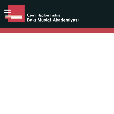
Bütün bunlara görə Üzeyir Hacıbəyovun yaradıcılığı
Azərbaycan xalqının milli sərvətidir.
Üzeyir Hacıbəyov şəxsiyyəti Azərbaycan xalqının iftixarı,
bizim milli iftixarımızdır.
Heydər Əliyev