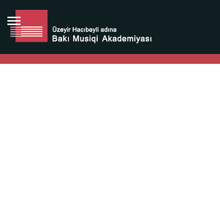
Bütün bunlara görə Üzeyir Hacıbəyovun yaradıcılığı
Azərbaycan xalqının milli sərvətidir.
Üzeyir Hacıbəyov şəxsiyyəti Azərbaycan xalqının iftixarı,
bizim milli iftixarımızdır.
Heydər Əliyev