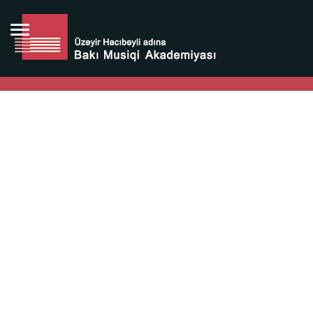
Bütün bunlara görə Üzeyir Hacıbəyovun yaradıcılığı
Azərbaycan xalqının milli sərvətidir.
Üzeyir Hacıbəyov şəxsiyyəti Azərbaycan xalqının iftixarı,
bizim milli iftixarımızdır.
Heydər Əliyev