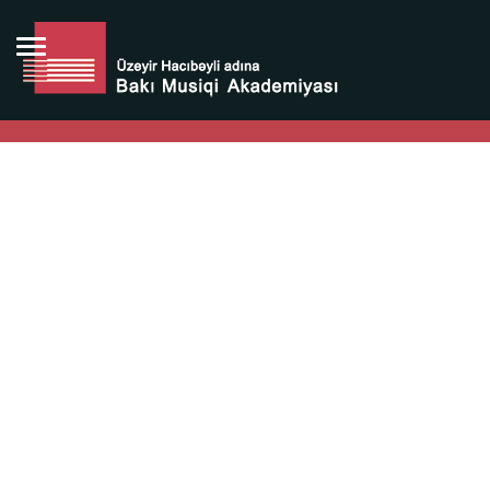
Bütün bunlara görə Üzeyir Hacıbəyovun yaradıcılığı
Azərbaycan xalqının milli sərvətidir.
Üzeyir Hacıbəyov şəxsiyyəti Azərbaycan xalqının iftixarı,
bizim milli iftixarımızdır.
Heydər Əliyev