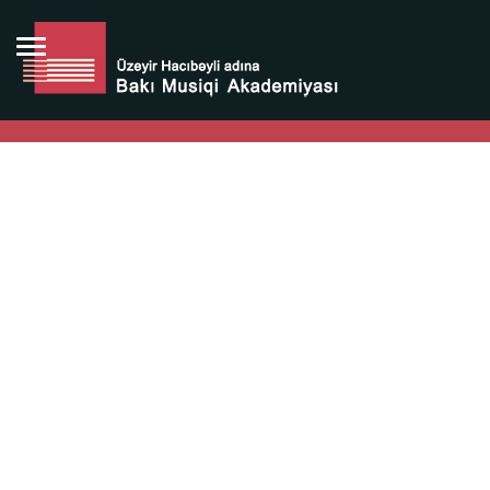
Bütün bunlara görə Üzeyir Hacıbəyovun yaradıcılığı
Azərbaycan xalqının milli sərvətidir.
Üzeyir Hacıbəyov şəxsiyyəti Azərbaycan xalqının iftixarı,
bizim milli iftixarımızdır.
Heydər Əliyev