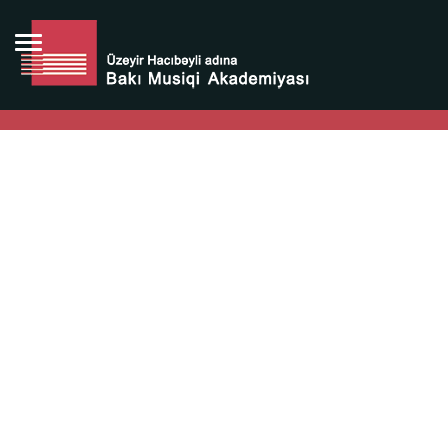
Bütün bunlara görə Üzeyir Hacıbəyovun yaradıcılığı
Azərbaycan xalqının milli sərvətidir.
Üzeyir Hacıbəyov şəxsiyyəti Azərbaycan xalqının iftixarı,
bizim milli iftixarımızdır.
Heydər Əliyev