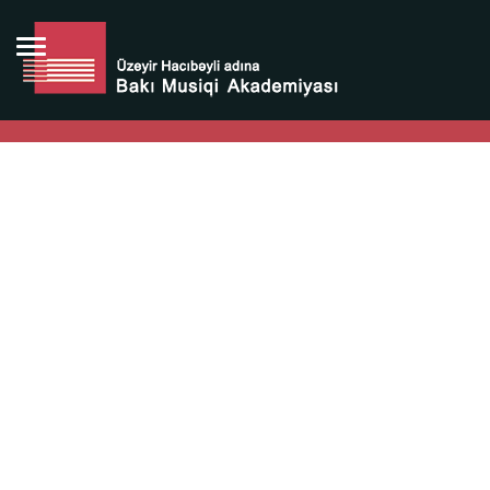
Bütün bunlara görə Üzeyir Hacıbəyovun yaradıcılığı
Azərbaycan xalqının milli sərvətidir.
Üzeyir Hacıbəyov şəxsiyyəti Azərbaycan xalqının iftixarı,
bizim milli iftixarımızdır.
Heydər Əliyev