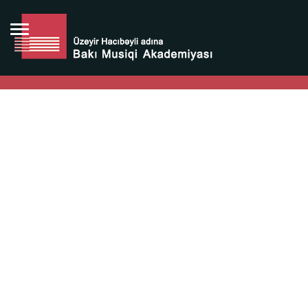
Bütün bunlara görə Üzeyir Hacıbəyovun yaradıcılığı
Azərbaycan xalqının milli sərvətidir.
Üzeyir Hacıbəyov şəxsiyyəti Azərbaycan xalqının iftixarı,
bizim milli iftixarımızdır.
Heydər Əliyev