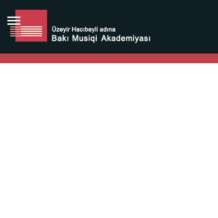
Bütün bunlara görə Üzeyir Hacıbəyovun yaradıcılığı
Azərbaycan xalqının milli sərvətidir.
Üzeyir Hacıbəyov şəxsiyyəti Azərbaycan xalqının iftixarı,
bizim milli iftixarımızdır.
Heydər Əliyev