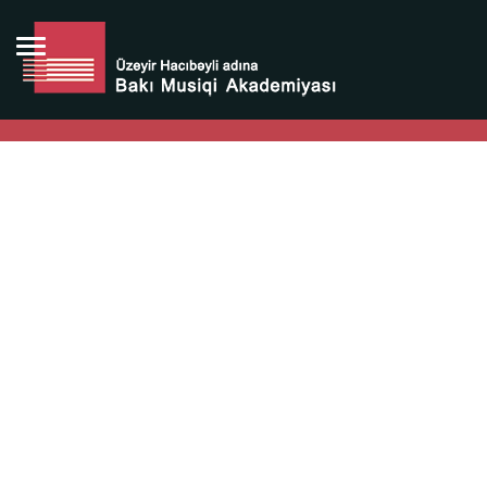
Bütün bunlara görə Üzeyir Hacıbəyovun yaradıcılığı
Azərbaycan xalqının milli sərvətidir.
Üzeyir Hacıbəyov şəxsiyyəti Azərbaycan xalqının iftixarı,
bizim milli iftixarımızdır.
Heydər Əliyev