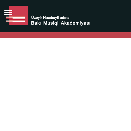
Bütün bunlara görə Üzeyir Hacıbəyovun yaradıcılığı
Azərbaycan xalqının milli sərvətidir.
Üzeyir Hacıbəyov şəxsiyyəti Azərbaycan xalqının iftixarı,
bizim milli iftixarımızdır.
Heydər Əliyev