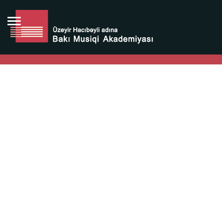
Bütün bunlara görə Üzeyir Hacıbəyovun yaradıcılığı
Azərbaycan xalqının milli sərvətidir.
Üzeyir Hacıbəyov şəxsiyyəti Azərbaycan xalqının iftixarı,
bizim milli iftixarımızdır.
Heydər Əliyev