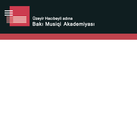
Bütün bunlara görə Üzeyir Hacıbəyovun yaradıcılığı
Azərbaycan xalqının milli sərvətidir.
Üzeyir Hacıbəyov şəxsiyyəti Azərbaycan xalqının iftixarı,
bizim milli iftixarımızdır.
Heydər Əliyev